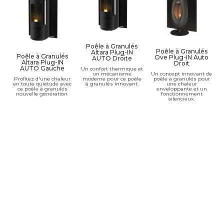
Poêle à Granulés
Poêle à Granulés
Altara Plug-IN
Poêle à Granulés
Ove Plug-IN Auto
AUTO Droite
Altara Plug-IN
Droit
AUTO Gauche
Un confort thermique et
un mécanisme
Un concept innovant de
Profitez d'une chaleur
moderne pour ce poêle
poêle à granulés pour
en toute quiétude avec
à granulés innovant.
une chaleur
ce poêle à granulés
enveloppante et un
nouvelle génération.
fonctionnement
silencieux.