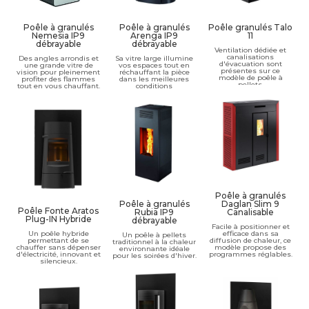
Poêle à granulés
Poêle à granulés
Poêle granulés Talo
Nemesia IP9
Arenga IP9
11
débrayable
débrayable
Ventilation dédiée et
canalisations
Des angles arrondis et
Sa vitre large illumine
d'évacuation sont
une grande vitre de
vos espaces tout en
présentes sur ce
vision pour pleinement
réchauffant la pièce
modèle de poêle à
profiter des flammes
dans les meilleures
pellets.
tout en vous chauffant.
conditions
Poêle à granulés
Poêle à granulés
Daglan Slim 9
Poêle Fonte Aratos
Rubia IP9
Canalisable
Plug-IN Hybride
débrayable
Facile à positionner et
Un poêle hybride
efficace dans sa
Un poêle à pellets
permettant de se
diffusion de chaleur, ce
traditionnel à la chaleur
chauffer sans dépenser
modèle propose des
environnante idéale
d'électricité, innovant et
programmes réglables.
pour les soirées d'hiver.
silencieux.